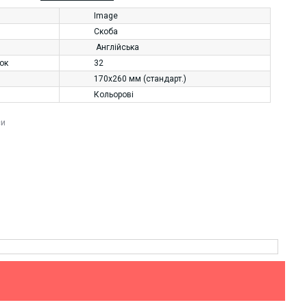
Image
Скоба
Англійська
нок
32
170х260 мм (стандарт.)
Кольорові
си