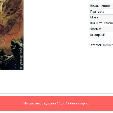
Видавництво
Палітурка
Мова
Кількість сторі
Формат
Ілюстрації
Категорії:
Комік
Ми працюємо щодня з 10 до 19 без вихідних!