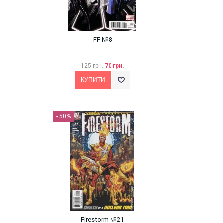
FF №8
125 грн.
70 грн.
- 50%
Firestorm №21