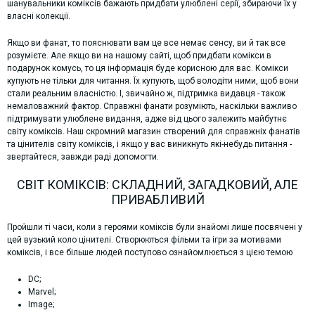
шанувальники коміксів бажають придбати улюблені серії, збираючи їх у
власні колекції.
Якщо ви фанат, то пояснювати вам це все немає сенсу, ви й так все
розумієте. Але якщо ви на нашому сайті, щоб придбати комікси в
подарунок комусь, то ця інформація буде корисною для вас. Комікси
купують не тільки для читання. Їх купують, щоб володіти ними, щоб вони
стали реальним власністю. І, звичайно ж, підтримка видавця - також
немаловажний фактор. Справжні фанати розуміють, наскільки важливо
підтримувати улюблене видання, адже від цього залежить майбутнє
світу коміксів. Наш скромний магазин створений для справжніх фанатів
та цінителів світу коміксів, і якщо у вас виникнуть які-небудь питання -
звертайтеся, завжди раді допомогти.
СВІТ КОМІКСІВ: СКЛАДНИЙ, ЗАГАДКОВИЙ, АЛЕ
ПРИВАБЛИВИЙ
Пройшли ті часи, коли з героями коміксів були знайомі лише посвячені у
цей вузький коло цінителі. Створюються фільми та ігри за мотивами
коміксів, і все більше людей поступово ознайомлюється з цією темою
DC;
Marvel;
Image;