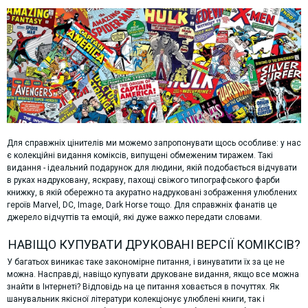
Для справжніх цінителів ми можемо запропонувати щось особливе: у нас
є колекційні видання коміксів, випущені обмеженим тиражем. Такі
видання - ідеальний подарунок для людини, якій подобається відчувати
в руках надруковану, яскраву, пахощі свіжого типографського фарби
книжку, в якій обережно та акуратно надруковані зображення улюблених
героїв Marvel, DC, Image, Dark Horse тощо. Для справжніх фанатів це
джерело відчуттів та емоцій, які дуже важко передати словами.
НАВІЩО КУПУВАТИ ДРУКОВАНІ ВЕРСІЇ КОМІКСІВ?
У багатьох виникає таке закономірне питання, і винуватити їх за це не
можна. Насправді, навіщо купувати друковане видання, якщо все можна
знайти в Інтернеті? Відповідь на це питання ховається в почуттях. Як
шанувальник якісної літератури колекціонує улюблені книги, так і