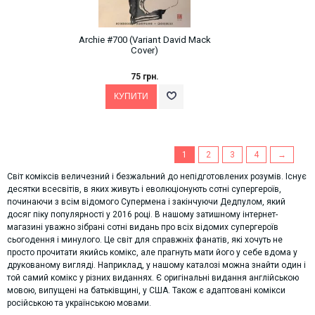
Archie #700 (Variant David Mack
Cover)
75 грн.
1
2
3
4
→
Світ коміксів величезний і безжальний до непідготовлених розумів. Існує
десятки всесвітів, в яких живуть і еволюціонують сотні супергероїв,
починаючи з всім відомого Супермена і закінчуючи Дедпулом, який
досяг піку популярності у 2016 році. В нашому затишному інтернет-
магазині уважно зібрані сотні видань про всіх відомих супергероїв
сьогодення і минулого. Це світ для справжніх фанатів, які хочуть не
просто прочитати якийсь комікс, але прагнуть мати його у себе вдома у
друкованому вигляді. Наприклад, у нашому каталозі можна знайти один і
той самий комікс у різних виданнях. Є оригінальні видання англійською
мовою, випущені на батьківщині, у США. Також є адаптовані комікси
російською та українською мовами.