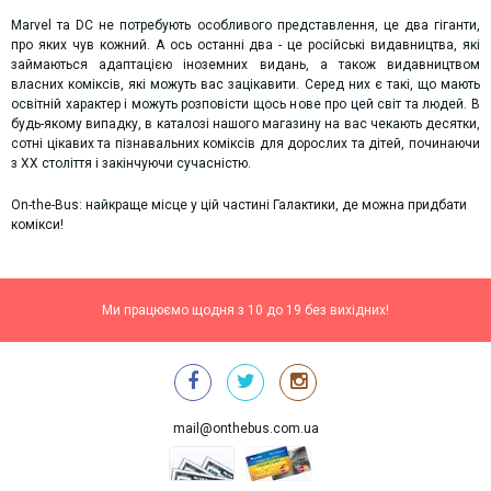
Marvel та DC не потребують особливого представлення, це два гіганти,
про яких чув кожний. А ось останні два - це російські видавництва, які
займаються адаптацією іноземних видань, а також видавництвом
власних коміксів, які можуть вас зацікавити. Серед них є такі, що мають
освітній характер і можуть розповісти щось нове про цей світ та людей. В
будь-якому випадку, в каталозі нашого магазину на вас чекають десятки,
сотні цікавих та пізнавальних коміксів для дорослих та дітей, починаючи
з XX століття і закінчуючи сучасністю.
On-the-Bus: найкраще місце у цій частині Галактики, де можна придбати
комікси!
Ми працюємо щодня з 10 до 19 без вихідних!
mail@onthebus.com.ua