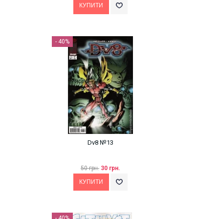
- 40%
Dv8 №13
50 грн.
30 грн.
- 40%