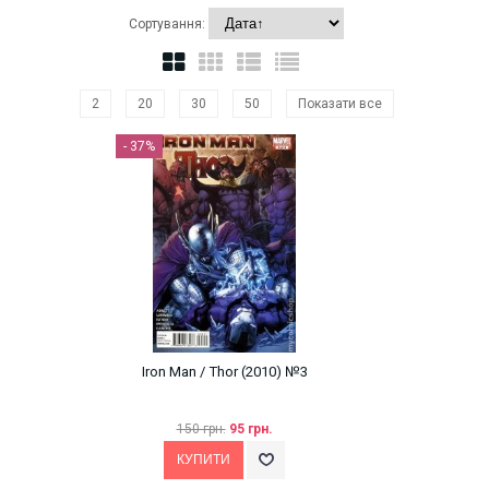
Сортування:
2
20
30
50
Показати все
- 37%
Iron Man / Thor (2010) №3
150 грн.
95 грн.