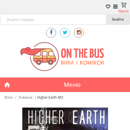
Пусто
Знайти
Меню
Store
/
Комікси
/
Higher Earth №2