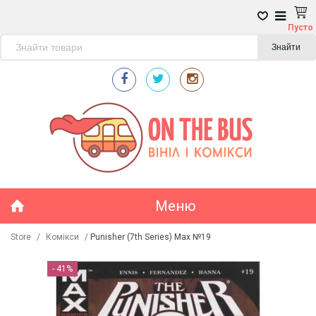
Пусто
Знайти
Меню
Store
/
Комікси
/
Punisher (7th Series) Max №19
- 41%