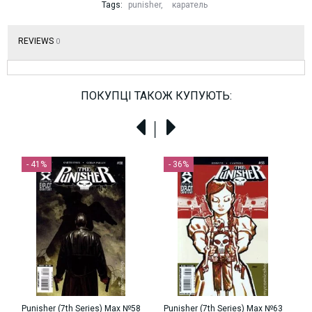
Tags:
punisher
,
каратель
REVIEWS
0
ПОКУПЦІ ТАКОЖ КУПУЮТЬ:
- 41%
- 36%
Punisher (7th Series) Max №58
Punisher (7th Series) Max №63
P