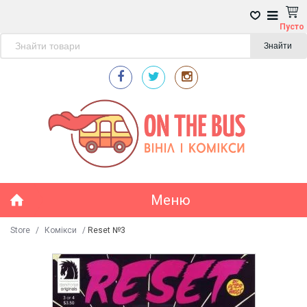
Пусто
Знайти
Меню
Store
/
Комікси
/
Reset №3