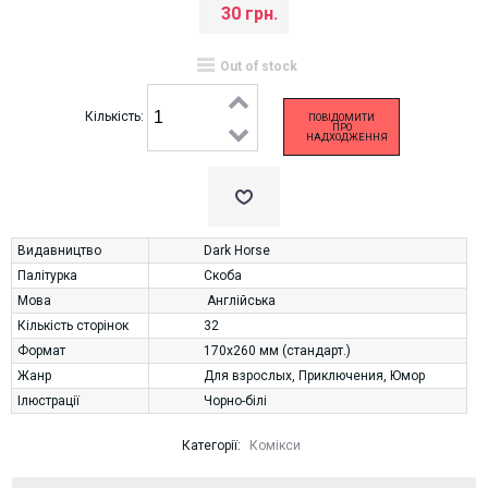
30 грн.
Out of stock
Кількість:
ПОВІДОМИТИ
ПРО
НАДХОДЖЕННЯ
Видавництво
Dark Horse
Палітурка
Скоба
Мова
Англійська
Кількість сторінок
32
Формат
170х260 мм (стандарт.)
Жанр
Для взрослых
,
Приключения
,
Юмор
Ілюстрації
Чорно-білі
Категорії:
Комікси