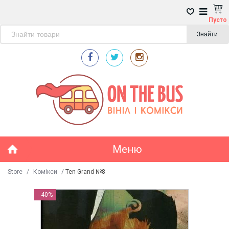
Пусто
Знайти
Меню
Store
/
Комікси
/
Ten Grand №8
- 40%