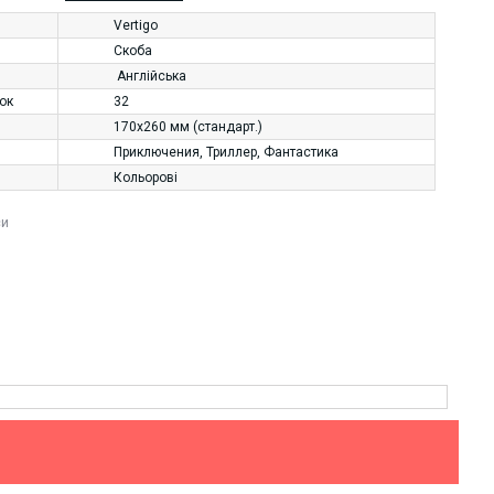
Vertigo
Скоба
Англійська
нок
32
170х260 мм (стандарт.)
Приключения
,
Триллер
,
Фантастика
Кольорові
си