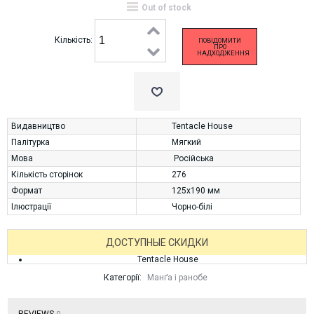
Out of stock
Кількість:
ПОВІДОМИТИ
ПРО
НАДХОДЖЕННЯ
Видавництво
Tentacle House
Палітурка
Мягкий
Мова
Російська
Кількість сторінок
276
Формат
125х190 мм
Ілюстрації
Чорно-білі
ДОСТУПНЫЕ СКИДКИ
Tentacle House
Категорії:
Манґа і ранобе