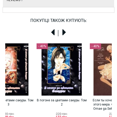
REVIEWS
0
ПОКУПЦІ ТАКОЖ КУПУЮТЬ:
- 40%
- 40%
- 
ом
В погоне за цветами сакуры. Том
Если ты хочешь вырваться из
В п
2
этого мира. Омнибус. Том 2 /
Omae ga Sekai wo Kowashitai
nara
220 грн.
220 грн.