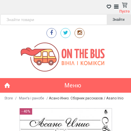
Пусто
Знайти
Меню
Store
/
Манґа і ранобе
/
Асано Инио. Сборник рассказов / Asano Inio
- 40%