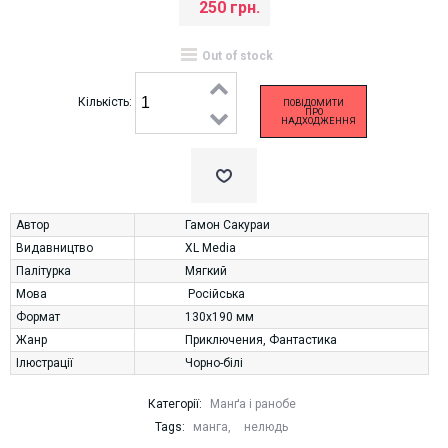
250 грн.
Out of stock
Кількість:
ПОВІДОМИТИ
ПРО
НАДХОДЖЕННЯ
Автор
Гамон Сакураи
Видавництво
XL Media
Палітурка
Мягкий
Мова
Російська
Формат
130х190 мм
Жанр
Приключения
,
Фантастика
Ілюстрації
Чорно-білі
Категорії:
Манґа і ранобе
Tags:
манга
,
нелюдь