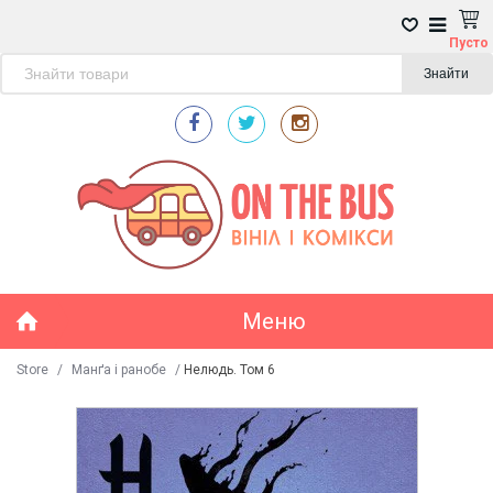
Пусто
Знайти
Меню
Store
/
Манґа і ранобе
/
Нелюдь. Том 6