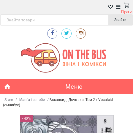
Пусто
Знайти
Меню
Store
/
Манґа і ранобе
/
Вокалоид. Дочь зла. Том 2 / Vocaloid
(омнибус)
- 40%