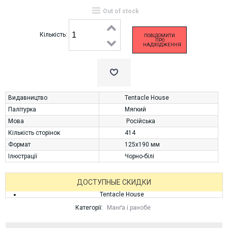
Out of stock
Кількість:
ПОВІДОМИТИ
ПРО
НАДХОДЖЕННЯ
Видавництво
Tentacle House
Палітурка
Мягкий
Мова
Російська
Кількість сторінок
414
Формат
125х190 мм
Ілюстрації
Чорно-білі
ДОСТУПНЫЕ СКИДКИ
Tentacle House
Категорії:
Манґа і ранобе