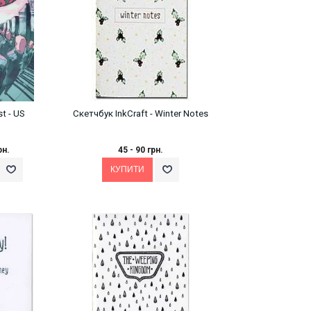
t - US
Скетчбук InkCraft - Winter Notes
рн.
45 - 90 грн.