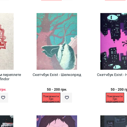
м переплете
Скетчбук Exist - Шелкопряд
Скетчбук Exist -
ffindor
грн.
50 - 200 грн.
50 - 200 г
Повідомити
Повідомити
про
про
надходження
надходження