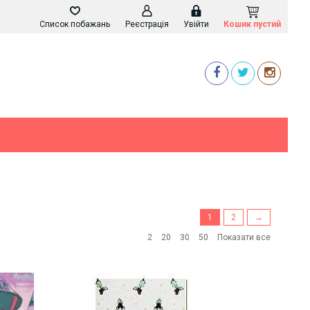
Список побажань
Реєстрація
Увійти
Кошик пустий
1
2
→
2
20
30
50
Показати все