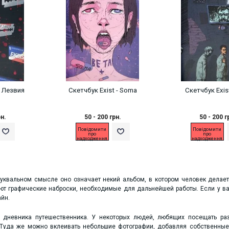
- Лезвия
Скетчбук Exist - Soma
Скетчбук Exist
рн.
50 - 200 грн.
50 - 200 г
Повідомити
Повідомити
про
про
надходження
надходження
уквальном смысле оно означает некий альбом, в котором человек делает
ют графические наброски, необходимые для дальнейшей работы. Если у вас 
йн.
 дневника путешественника. У некоторых людей, любящих посещать раз
. Туда же можно вклеивать небольшие фотографии, добавляя собственные