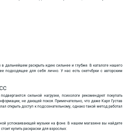
 в дальнейшем раскрыть идею сильнее и глубже. В каталоге нашего
лее подходящее для себя лично. У нас есть скетчбуки с авторским
ЕСС
подвергаются сильной нагрузке, психологи рекомендуют покупать
информации, не дающей покоя. Примечательно, что даже Карл Густав
лал открыть доступ к подсознательному, однако такой метод работал
тной успокаивающей музыки на фоне. В нашем магазине вы найдете
 стоит купить раскраски для взрослых: