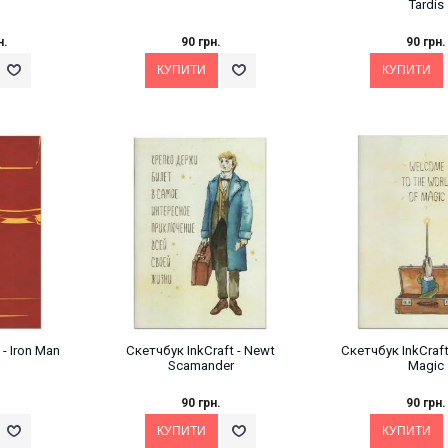
Tardis
н.
90 грн.
90 грн.
- Iron Man
Скетчбук InkCraft - Newt
Скетчбук InkCraft
Scamander
Magic
90 грн.
90 грн.