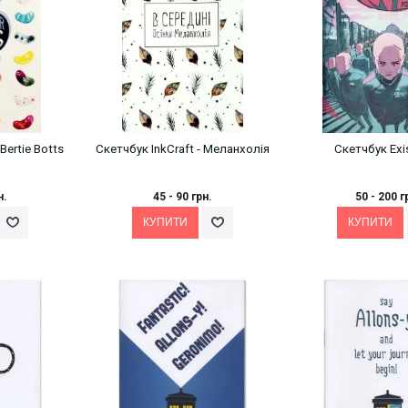
Bertie Botts
Скетчбук InkCraft - Меланхолія
Скетчбук Exis
н.
45 - 90 грн.
50 - 200 г