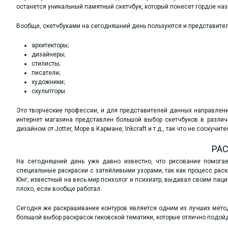
останется уникальный памятный скетчбук, который понесет гордое на
Вообще, скетчбуками на сегодняшний день пользуются и представите
архитекторы;
дизайнеры;
стилисты;
писатели;
художники;
скульпторы.
Это творческие профессии, и для представителей данных направлени
интернет магазина представлен большой выбор скетчбуков в различ
дизайном от Jotter, Море в Кармане, Inkcraft и т.д., так что не соскучите
РА
На сегодняшний день уже давно известно, что рисование помогает
специальные раскраски с затейливыми узорами, так как процесс рас
Юнг, известный на весь мир психолог и психиатр, выдавал своим паци
плохо, если вообще работал.
Сегодня же раскрашивание контуров является одним из лучших мето
большой выбор раскрасок гиковской тематики, которые отлично подойде