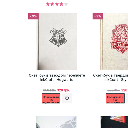
- 9%
- 9%
Скетчбук в твердом переплете
Скетчбук в твердо
InkCraft - Hogwarts
InkCraft - Gry
350 грн.
320 грн.
350 грн.
320 
Повідомити
Повідомити
про
про
надходження
надходження