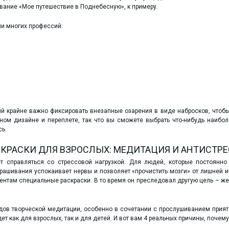
звание «Мое путешествие в Поднебесную», к примеру.
ли многих профессий:
й крайне важно фиксировать внезапные озарения в виде набросков, чтобы
ном дизайне и переплете, так что вы сможете выбрать что-нибудь наибо
сь.
СКРАСКИ ДЛЯ ВЗРОСЛЫХ: МЕДИТАЦИЯ И АНТИСТР
 справляться со стрессовой нагрузкой. Для людей, которые постоянно 
крашивания успокаивает нервы и позволяет «прочистить мозги» от лишней 
ентам специальные раскраски. В то время он преследовал другую цель – же
дов творческой медитации, особенно в сочетании с прослушиванием прия
т как для взрослых, так и для детей. И вот вам 4 реальных причины, почему