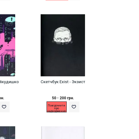
 Нікудишко
Скетчбук Exist - Экзист
рн.
50 - 200 грн.
Повідомити
про
надходження