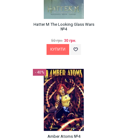
Hatter M The Looking Glass Wars
№4
50 грн.
30 грн.
- 40%
Amber Atoms №4