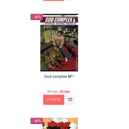
- 40%
God complex №7
50 грн.
30 грн.
- 40%