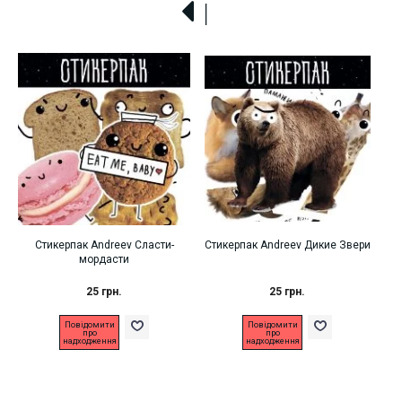
Стикерпак Andreev Сласти-
Стикерпак Andreev Дикие Звери
мордасти
25 грн.
25 грн.
Повідомити
Повідомити
про
про
надходження
надходження