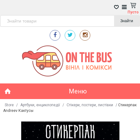
Пусто
Знайти
Меню
Store
/
Артбуки, енциклопедії
/
Стікери, постери, листівки
/
Стикерпак
Andreev Кактусы