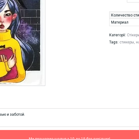
Количество ст
Материал
Категорії:
Стікер
Tags:
стикеры
,
н
ью и заботой.