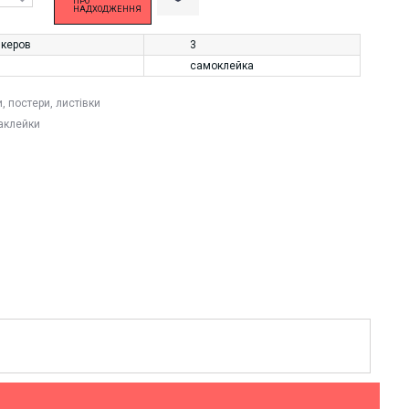
ПРО
НАДХОДЖЕННЯ
икеров
3
самоклейка
и, постери, листівки
аклейки