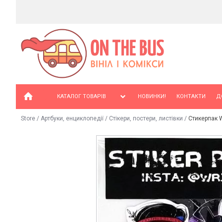
КАТАЛОГ ТОВАРІВ
НОВИНКИ!
КОНТАКТИ
Д
Store
/
Артбуки, енциклопедії
/
Стікери, постери, листівки
/
Стикерпак W