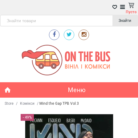
Пусто
Знайти
Меню
Store
/
Комікси
/
Mind the Gap TPB Vol.3
- 49%