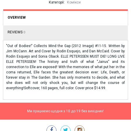
Категорії:
Комікси
OVERVIEW
REVIEWS
0
"Out of Bodies!" Collects Mind the Gap (2012 Image) #11-15. Written by
Jim McCann. Art and Cover by Rodin Esquejo, and Dan McCaid. Cover by
Rodin Esquejo and Sonia Oback. ELLE PETERSSEN MUST DIE! LONG LIVE
ELLE PETERSSEN! The history and truth of what "Jairus" and its
connection to Elle are exposed! With the memories of what put her in the
coma returned, Elle faces the greatest decision ever: Life, Death, or
forever stay in The Garden. She has only moments to decide, and what
she does will not only shock you, but will change the course of
everything!Softcover, 160 pages, full color. Cover price $14.99.
Ми працюємо щодня з 10 до 19 без вихідних!