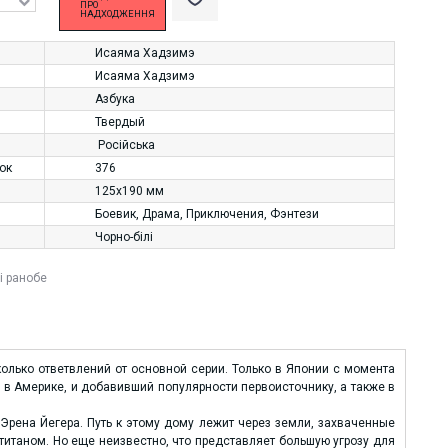
ПРО
НАДХОДЖЕННЯ
Исаяма Хадзимэ
Исаяма Хадзимэ
Азбука
Твердый
Російська
нок
376
125х190 мм
Боевик
,
Драма
,
Приключения
,
Фэнтези
Чорно-білі
і ранобе
олько ответвлений от основной серии. Только в Японии с момента
и в Америке, и добавивший популярности первоисточнику, а также в
 Эрена Йегера. Путь к этому дому лежит через земли, захваченные
итаном. Но еще неизвестно, что представляет большую угрозу для