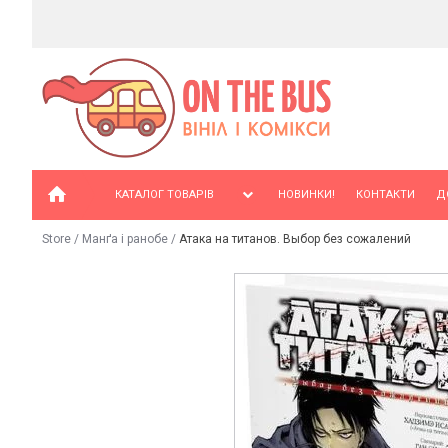
КАТАЛОГ ТОВАРІВ
НОВИНКИ!
КОНТАКТИ
Д
Store
/
Манґа і ранобе
/
Атака на титанов. Выбор без сожалений