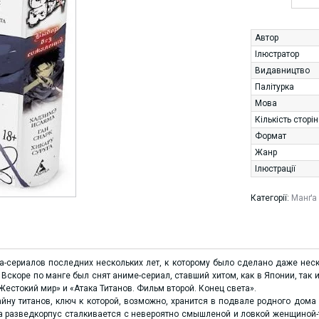
Автор
Ілюстратор
Видавництво
Палітурка
Мова
Кількість сторі
Формат
Жанр
Ілюстрації
Категорії:
Манґа 
а-сериалов последних нескольких лет, к которому было сделано даже неск
скоре по манге был снят аниме-сериал, ставший хитом, как в Японии, так 
Жестокий мир» и «Атака Титанов. Фильм второй. Конец света».
йну титанов, ключ к которой, возможно, хранится в подвале родного дома
 разведкорпус сталкивается с невероятно смышленой и ловкой женщиной-т