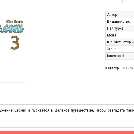
Автор
Видавництво
Палітурка
Мова
Кількість сторі
Жанр
Ілюстрації
Категорії:
Манґа 
жение церкви и пускается в далекое путешествие, чтобы разгадать тайн