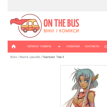
КАТАЛОГ ТОВАРІВ
НОВИНКИ!
КОНТАКТИ
Д
Store
/
Манґа і ранобе
/
Гештальт. Том 3