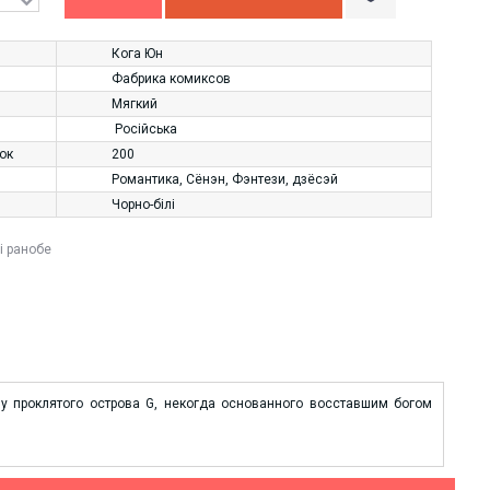
Кога Юн
Фабрика комиксов
Мягкий
Російська
нок
200
Романтика
,
Сёнэн
,
Фэнтези
,
дзёсэй
Чорно-білі
і ранобе
у проклятого острова G, некогда основанного восставшим богом