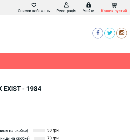
Список побажань
Реєстрація
Увійти
Кошик пустий
 EXIST - 1984
k
50 грн.
аницы на скобке)
70 грн.
аницы на скобке)