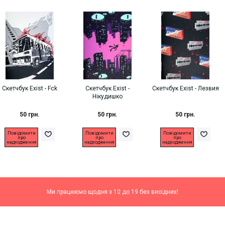
Скетчбук Exist - Fck
Скетчбук Exist -
Скетчбук Exist - Лезвия
Нікудишко
50 грн.
50 грн.
50 грн.
Повідомити
Повідомити
Повідомити
про
про
про
надходження
надходження
надходження
Ми працюємо щодня з 10 до 19 без вихідних!