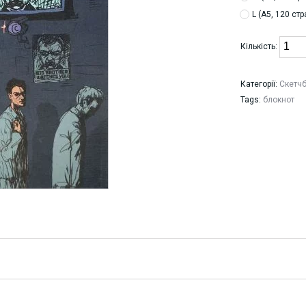
L (А5, 120 ст
Кількість:
Категорії:
Скетчб
Tags:
блокнот