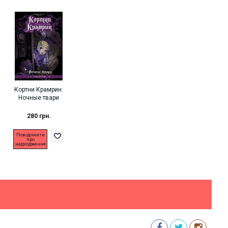
Кортни Крамрин:
Ночные твари
280 грн.
Повідомити
про
надходження