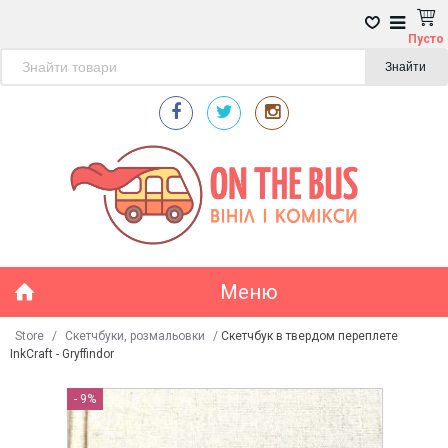
Пусто
Знайти
Меню
Store
/
Скетчбуки, розмальовки
/
Скетчбук в твердом переплете
InkCraft - Gryffindor
- 9%