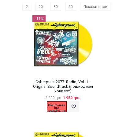
2
20
30
50
Показати все
- 11%
Cyberpunk 2077: Radio, Vol. 1 -
Original Soundtrack (пошкоджен
конверт)
2 200 грн.
1 950 грн.
Повідомити
про
надходження