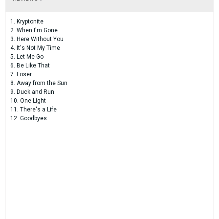
1. Kryptonite
2. When I'm Gone
3. Here Without You
4. It's Not My Time
5. Let Me Go
6. Be Like That
7. Loser
8. Away from the Sun
9. Duck and Run
10. One Light
11. There's a Life
12. Goodbyes