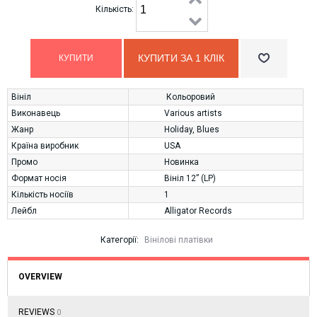
Кількість:
КУПИТИ ЗА 1 КЛIК
Вініл
Кольоровий
Виконавець
Various artists
Жанр
Holiday
,
Blues
Країна виробник
USA
Промо
Новинка
Формат носія
Вініл 12” (LP)
Кількість носіїв
1
Лейбл
Alligator Records
Категорії:
Вінілові платівки
OVERVIEW
REVIEWS
0