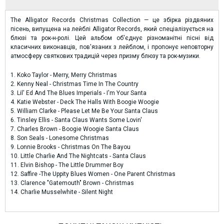
The Alligator Records Christmas Collection — це збірка різдвяних
пісень, випущена на лейблі Alligator Records, який спеціалізується на
блюзі та рок-н-ролі. Цей альбом об'єднує різноманітні пісні від
класичних виконавців, пов'язаних з лейблом, і пропонує неповторну
атмосферу святкових традицій через призму блюзу та рок-музики.
1. Koko Taylor - Merry, Merry Christmas
2. Kenny Neal - Christmas Time In The Country
3. Lil' Ed And The Blues Imperials - I'm Your Santa
4. Katie Webster - Deck The Halls With Boogie Woogie
5. William Clarke - Please Let Me Be Your Santa Claus
6. Tinsley Ellis - Santa Claus Wants Some Lovin'
7. Charles Brown - Boogie Woogie Santa Claus
8. Son Seals - Lonesome Christmas
9. Lonnie Brooks - Christmas On The Bayou
10. Little Charlie And The Nightcats - Santa Claus
11. Elvin Bishop - The Little Drummer Boy
12. Saffire -The Uppity Blues Women - One Parent Christmas
13. Clarence "Gatemouth" Brown - Christmas
14. Charlie Musselwhite - Silent Night