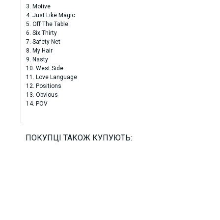
3. Motive
4. Just Like Magic
5. Off The Table
6. Six Thirty
7. Safety Net
8. My Hair
9. Nasty
10. West Side
11. Love Language
12. Positions
13. Obvious
14. POV
ПОКУПЦІ ТАКОЖ КУПУЮТЬ: