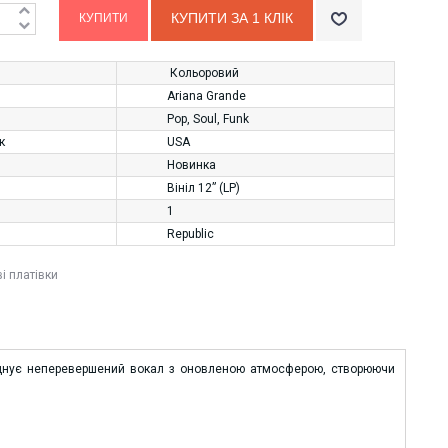
КУПИТИ ЗА 1 КЛIК
Кольоровий
Ariana Grande
Pop
,
Soul
,
Funk
к
USA
Новинка
Вініл 12” (LP)
1
Republic
ві платівки
поєднує неперевершений вокал з оновленою атмосферою, створюючи