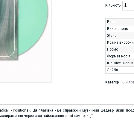
Кількість:
Вініл
Виконавець
Жанр
Країна виробни
Промо
Формат носія
Кількість носіїв
Лейбл
Категорії:
Вініло
льбомі «Positions». Ця платівка - це справжній музичний шедевр, який 
самовираження через свої найзахоплюючіші композиції.