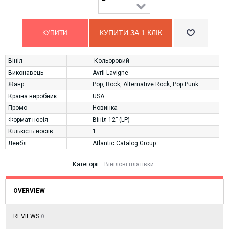
КУПИТИ ЗА 1 КЛIК
Вініл
Кольоровий
Виконавець
Avril Lavigne
Жанр
Pop
,
Rock
,
Alternative Rock
,
Pop Punk
Країна виробник
USA
Промо
Новинка
Формат носія
Вініл 12” (LP)
Кількість носіїв
1
Лейбл
Atlantic Catalog Group
Категорії:
Вінілові платівки
OVERVIEW
REVIEWS
0