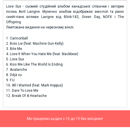
Love Sux - сьомий студійний альбом канадської співачки і авторки
пісень Avril Lavigne. Музично альбом відображає емо-поп та ранні
скейт-панк впливи Lavigne від Blink-182, Green Day, NOFX і The
Offspring.
Лімітоване видання на червоному вінілі.
1. Cannonball
2. Bois Lie (feat. Machine Gun Kelly)
3. Bite Me
4. Love It When You Hate Me (feat. blackbear)
5. Love Sux
6. Kiss Me Like The World Is Ending
7. Avalanche
8. Déjà vu
9. F.U.
10. All I Wanted (feat. Mark Hoppus)
11. Dare To Love Me
12. Break Of A Heartache
Ми працюємо щодня з 10 до 19 без вихідних!