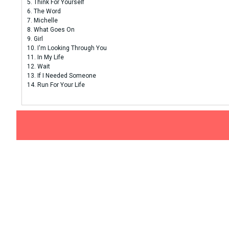
5. Think For Yourself
6. The Word
7. Michelle
8. What Goes On
9. Girl
10. I'm Looking Through You
11. In My Life
12. Wait
13. If I Needed Someone
14. Run For Your Life