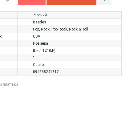
Чорний
Beatles
Pop
,
Rock
,
Pop Rock
,
Rock & Roll
к
USA
Новинка
Вініл 12” (LP)
1
Capitol
094638241812
ві платівки