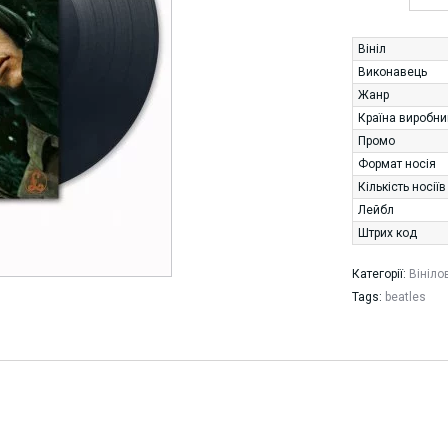
Вініл
Виконавець
Жанр
Країна виробни
Промо
Формат носія
Кількість носіїв
Лейбл
Штрих код
Категорії:
Вініло
Tags:
beatles