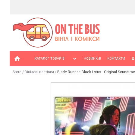
КАТАЛОГ ТОВАРІВ
НОВИНКИ!
КОНТАКТИ
Д
Store
/
Вінілові платівки
/
Blade Runner: Black Lotus - Original Soundtrack