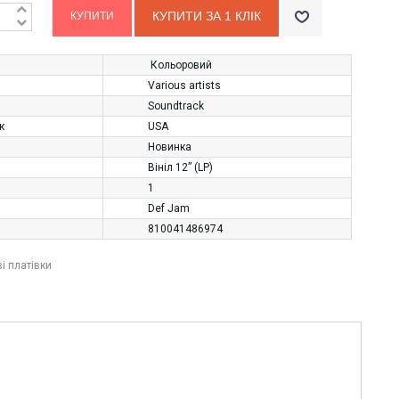
КУПИТИ ЗА 1 КЛIК
Кольоровий
Various artists
Soundtrack
к
USA
Новинка
Вініл 12” (LP)
1
Def Jam
810041486974
ві платівки