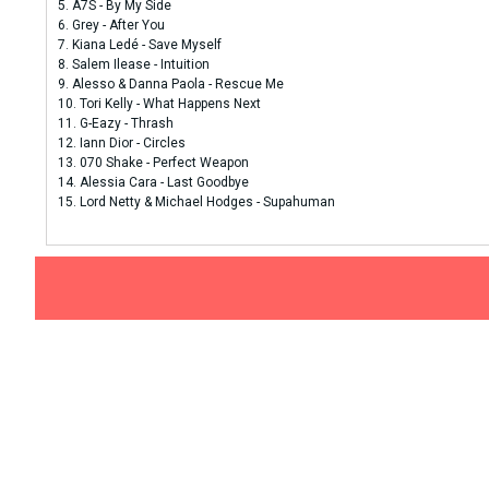
5. A7S - By My Side
6. Grey - After You
7. Kiana Ledé - Save Myself
8. Salem Ilease - Intuition
9. Alesso & Danna Paola - Rescue Me
10. Tori Kelly - What Happens Next
11. G-Eazy - Thrash
12. Iann Dior - Circles
13. 070 Shake - Perfect Weapon
14. Alessia Cara - Last Goodbye
15. Lord Netty & Michael Hodges - Supahuman