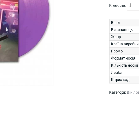
Кількість:
Вініл
Виконавець
Жанр
Країна виробни
Промо
Формат носія
Кількість носіїв
Лейбл
Штрих код
Категорії:
Вініло