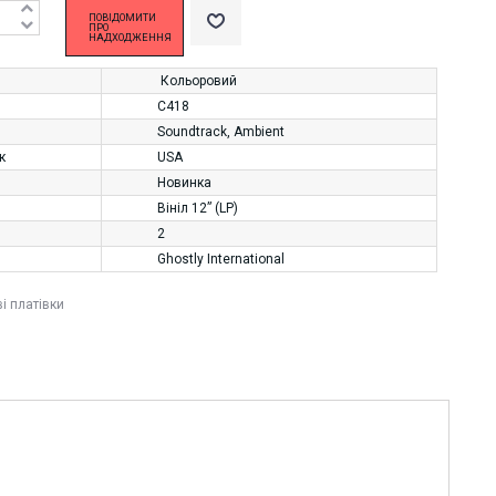
ПОВІДОМИТИ
ПРО
НАДХОДЖЕННЯ
Кольоровий
C418
Soundtrack
,
Ambient
к
USA
Новинка
Вініл 12” (LP)
2
Ghostly International
ві платівки