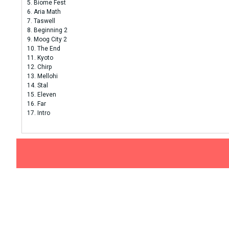
5. Biome Fest
6. Aria Math
7. Taswell
8. Beginning 2
9. Moog City 2
10. The End
11. Kyoto
12. Chirp
13. Mellohi
14. Stal
15. Eleven
16. Far
17. Intro