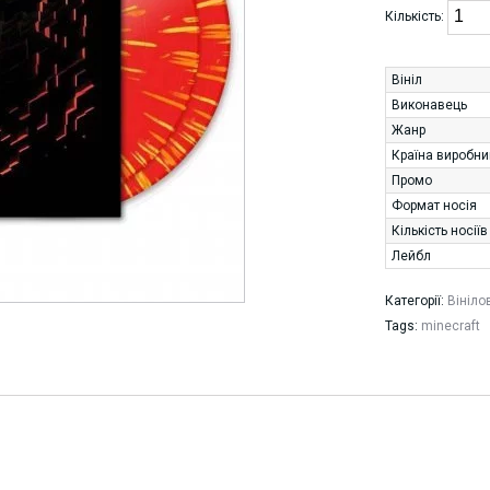
Кількість:
Вініл
Виконавець
Жанр
Країна виробни
Промо
Формат носія
Кількість носіїв
Лейбл
Категорії:
Вініло
Tags:
minecraft