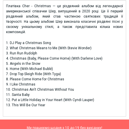
Платівка Cher - Christmas — це різдвяний альбом від легендарної
американської співачки Шер, випущений в 2020 році. Це її перший
різдвяний альбом, який став частиною святкових традицій її
творчості. На цьому альбомі Шер виконала класичні різдвяні пісні у
своєму унікальному стилі, а також представила кілька нових
композицій.
1. DJ Play a Christmas Song
2. What Christmas Means to Me (With Stevie Wonder)
3. Run Run Rudolph
4. Christmas (Baby, Please Come Home) (With Darlene Love)
5. Angels in the Snow
6. Home (With Michael Bublé)
7. Drop Top Sleigh Ride (With Tyga)
8. Please Come Home for Christmas
9. I Like Christmas
10. Christmas Ain't Christmas Without You
11. Santa Baby
12. Put a Little Holiday in Your Heart (With Cyndi Lauper)
13. This Will Be Our Year
Ми працюємо щодня з 10 до 19 без вихідних!