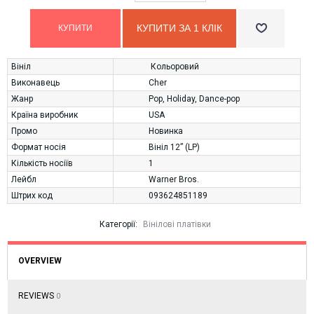
КУПИТИ ЗА 1 КЛIК
Вініл
Кольоровий
Виконавець
Cher
Жанр
Pop
,
Holiday
,
Dance-pop
Країна виробник
USA
Промо
Новинка
Формат носія
Вініл 12” (LP)
Кількість носіїв
1
Лейбл
Warner Bros.
Штрих код
093624851189
Категорії:
Вінілові платівки
OVERVIEW
REVIEWS
0