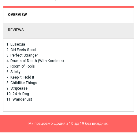
OVERVIEW
REVIEWS
0
1. Eusexua
2. Girl Feels Good
3. Perfect Stranger
4. Drums of Death (With Koreless)
5. Room of Fools
6. Sticky
7. Keep It, Hold It
8. Childlike Things
9. Striptease
10. 24 Hr Dog
11. Wanderlust
Ми працюємо щодня з 10 до 19 без вихідних!