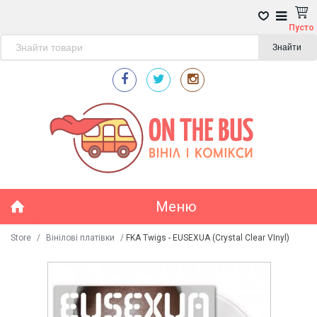
Пусто
Знайти
Меню
Store
/
Вінілові платівки
/
FKA Twigs - EUSEXUA (Crystal Clear VInyl)