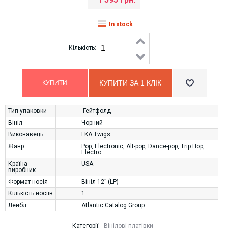
In stock
Кількість:
КУПИТИ ЗА 1 КЛIК
Тип упаковки
Гейтфолд
Вініл
Чорний
Виконавець
FKA Twigs
Жанр
Pop
,
Electronic
,
Alt-pop
,
Dance-pop
,
Trip Hop
,
Electro
Країна
USA
виробник
Формат носія
Вініл 12” (LP)
Кількість носіїв
1
Лейбл
Atlantic Catalog Group
Категорії:
Вінілові платівки