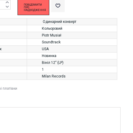
ПОВІДОМИТИ
ПРО
НАДХОДЖЕННЯ
Одинарний конверт
Кольоровий
Piotr Musiał
Soundtrack
к
USA
Новинка
Вініл 12” (LP)
1
Milan Records
ві платівки