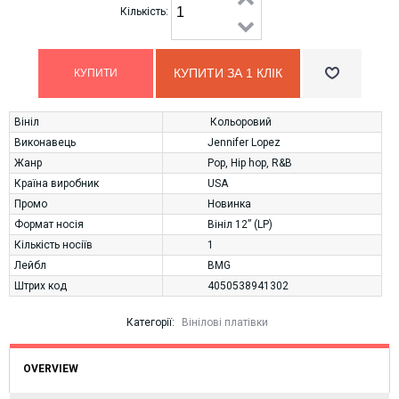
Кількість:
КУПИТИ ЗА 1 КЛIК
Вініл
Кольоровий
Виконавець
Jennifer Lopez
Жанр
Pop
,
Hip hop
,
R&B
Країна виробник
USA
Промо
Новинка
Формат носія
Вініл 12” (LP)
Кількість носіїв
1
Лейбл
BMG
Штрих код
4050538941302
Категорії:
Вінілові платівки
OVERVIEW