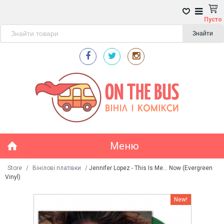
Пусто
Знайти
Меню
Store
/
Вінілові платівки
/
Jennifer Lopez - This Is Me... Now (Evergreen
Vinyl)
New!