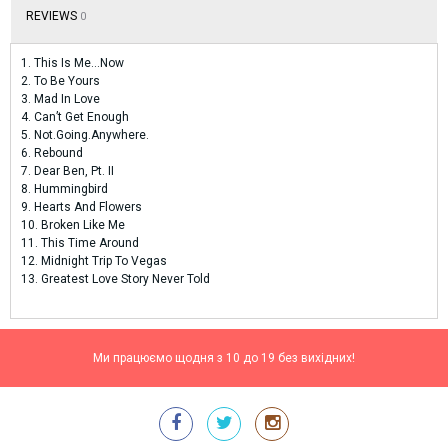
REVIEWS
0
1. This Is Me…Now
2. To Be Yours
3. Mad In Love
4. Can’t Get Enough
5. Not.Going.Anywhere.
6. Rebound
7. Dear Ben, Pt. II
8. Hummingbird
9. Hearts And Flowers
10. Broken Like Me
11. This Time Around
12. Midnight Trip To Vegas
13. Greatest Love Story Never Told
Ми працюємо щодня з 10 до 19 без вихідних!