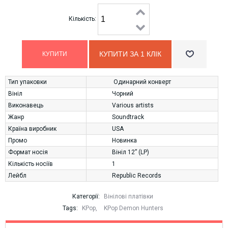
Кількість:
КУПИТИ ЗА 1 КЛIК
Тип упаковки
Одинарний конверт
Вініл
Чорний
Виконавець
Various artists
Жанр
Soundtrack
Країна виробник
USA
Промо
Новинка
Формат носія
Вініл 12” (LP)
Кількість носіїв
1
Лейбл
Republic Records
Категорії:
Вінілові платівки
Tags:
KPop
,
KPop Demon Hunters