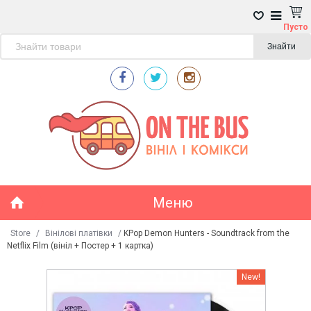
Пусто
Знайти
Меню
Store
/
Вінілові платівки
/
KPop Demon Hunters - Soundtrack from the
Netflix Film (вініл + Постер + 1 картка)
New!