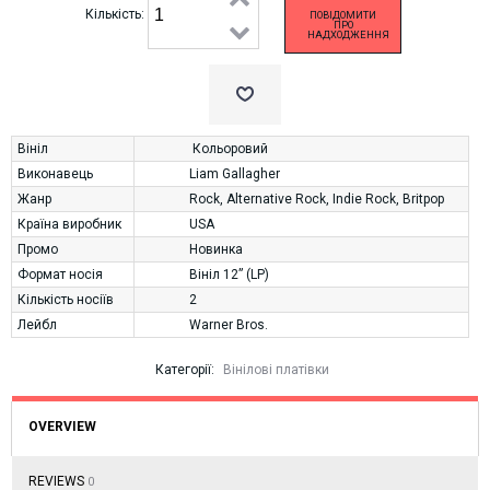
Кількість:
ПОВІДОМИТИ
ПРО
НАДХОДЖЕННЯ
Вініл
Кольоровий
Виконавець
Liam Gallagher
Жанр
Rock
,
Alternative Rock
,
Indie Rock
,
Britpop
Країна виробник
USA
Промо
Новинка
Формат носія
Вініл 12” (LP)
Кількість носіїв
2
Лейбл
Warner Bros.
Категорії:
Вінілові платівки
OVERVIEW
REVIEWS
0