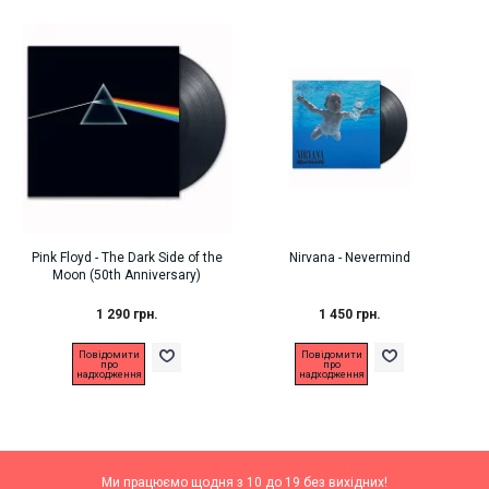
Pink Floyd - The Dark Side of the
Nirvana ‎- Nevermind
Moon (50th Anniversary)
1 290 грн.
1 450 грн.
Повідомити
Повідомити
про
про
надходження
надходження
Ми працюємо щодня з 10 до 19 без вихідних!