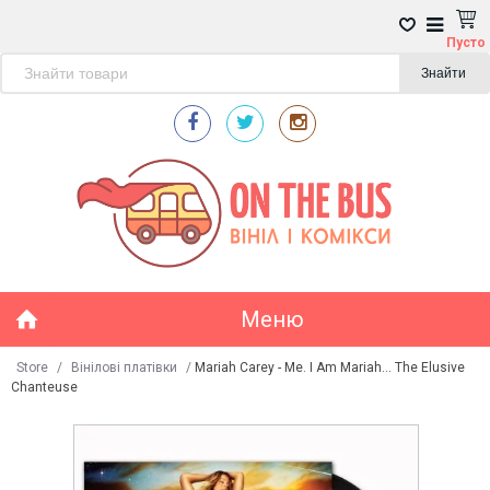
Пусто
Знайти
Меню
Store
/
Вінілові платівки
/
Mariah Carey - Me. I Am Mariah... The Elusive
Chanteuse