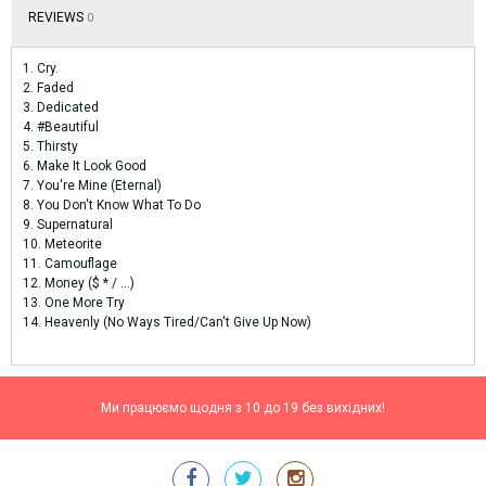
REVIEWS
0
1. Cry.
2. Faded
3. Dedicated
4. #Beautiful
5. Thirsty
6. Make It Look Good
7. You're Mine (Eternal)
8. You Don't Know What To Do
9. Supernatural
10. Meteorite
11. Camouflage
12. Money ($ * / ...)
13. One More Try
14. Heavenly (No Ways Tired/Can't Give Up Now)
Ми працюємо щодня з 10 до 19 без вихідних!