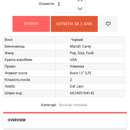
Кількість:
КУПИТИ ЗА 1 КЛIК
Вініл
Чорний
Виконавець
Mariah Carey
Жанр
Pop
,
Soul
,
Funk
Країна виробник
USA
Промо
Новинка
Формат носія
Вініл 12” (LP)
Кількість носіїв
2
Лейбл
Def Jam
Штрих код
602435184142
Категорії:
Вінілові платівки
OVERVIEW