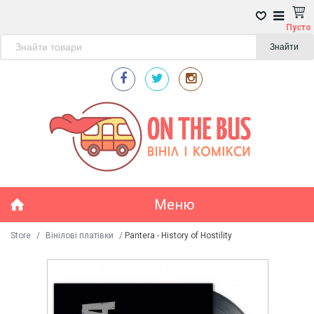
Пусто
Знайти
Меню
Store
/
Вінілові платівки
/
Pantera - History of Hostility