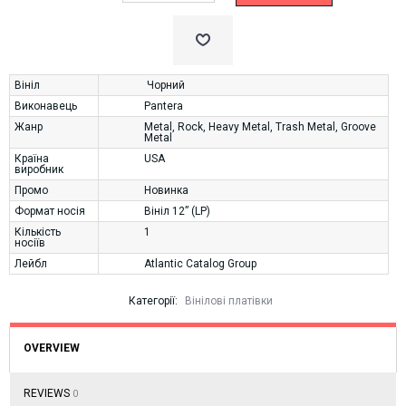
Вініл
Чорний
Виконавець
Pantera
Жанр
Metal
,
Rock
,
Heavy Metal
,
Trash Metal
,
Groove
Metal
Країна
USA
виробник
Промо
Новинка
Формат носія
Вініл 12” (LP)
Кількість
1
носіїв
Лейбл
Atlantic Catalog Group
Категорії:
Вінілові платівки
OVERVIEW
REVIEWS
0