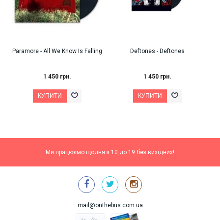
Paramore ‎- All We Know Is Falling
Deftones - Deftones
B
e
1 450 грн.
1 450 грн.
Ми працюємо щодня з 10 до 19 без вихідних!
mail@onthebus.com.ua