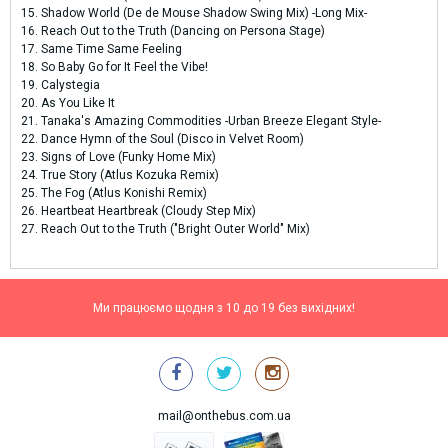
15. Shadow World (De de Mouse Shadow Swing Mix) -Long Mix-
16. Reach Out to the Truth (Dancing on Persona Stage)
17. Same Time Same Feeling
18. So Baby Go for It Feel the Vibe!
19. Calystegia
20. As You Like It
21. Tanaka's Amazing Commodities -Urban Breeze Elegant Style-
22. Dance Hymn of the Soul (Disco in Velvet Room)
23. Signs of Love (Funky Home Mix)
24. True Story (Atlus Kozuka Remix)
25. The Fog (Atlus Konishi Remix)
26. Heartbeat Heartbreak (Cloudy Step Mix)
27. Reach Out to the Truth ("Bright Outer World" Mix)
Ми працюємо щодня з 10 до 19 без вихідних!
mail@onthebus.com.ua