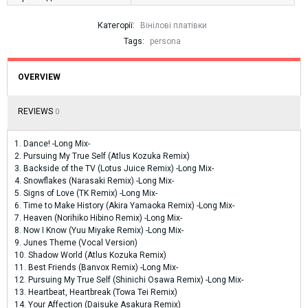
Категорії:
Вінілові платівки
Tags:
persona
OVERVIEW
REVIEWS
0
1. Dance! -Long Mix-
2. Pursuing My True Self (Atlus Kozuka Remix)
3. Backside of the TV (Lotus Juice Remix) -Long Mix-
4. Snowflakes (Narasaki Remix) -Long Mix-
5. Signs of Love (TK Remix) -Long Mix-
6. Time to Make History (Akira Yamaoka Remix) -Long Mix-
7. Heaven (Norihiko Hibino Remix) -Long Mix-
8. Now I Know (Yuu Miyake Remix) -Long Mix-
9. Junes Theme (Vocal Version)
10. Shadow World (Atlus Kozuka Remix)
11. Best Friends (Banvox Remix) -Long Mix-
12. Pursuing My True Self (Shinichi Osawa Remix) -Long Mix-
13. Heartbeat, Heartbreak (Towa Tei Remix)
14. Your Affection (Daisuke Asakura Remix)