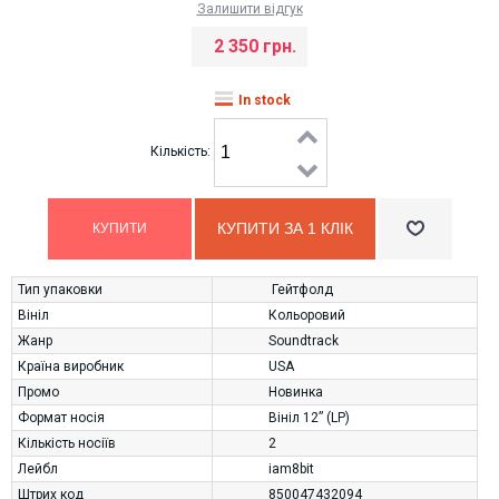
Залишити відгук
2 350 грн.
In stock
Кількість:
КУПИТИ ЗА 1 КЛIК
Тип упаковки
Гейтфолд
Вініл
Кольоровий
Жанр
Soundtrack
Країна виробник
USA
Промо
Новинка
Формат носія
Вініл 12” (LP)
Кількість носіїв
2
Лейбл
iam8bit
Штрих код
850047432094