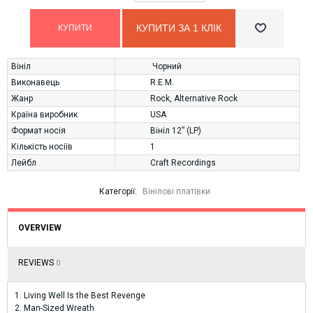
КУПИТИ ЗА 1 КЛIК
Вініл
Чорний
Виконавець
R.E.M.
Жанр
Rock
,
Alternative Rock
Країна виробник
USA
Формат носія
Вініл 12” (LP)
Кількість носіїв
1
Лейбл
Craft Recordings
Категорії:
Вінілові платівки
OVERVIEW
REVIEWS
0
1. Living Well Is the Best Revenge
2. Man-Sized Wreath