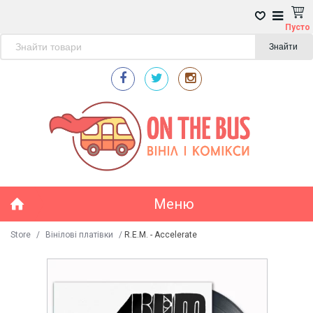
Пусто
Знайти
Меню
Store
/
Вінілові платівки
/
R.E.M. - Accelerate