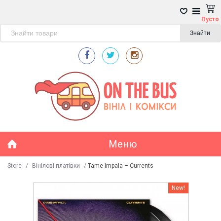
Пусто
Знайти
Меню
Store
/
Вінілові платівки
/
Tame Impala ‎– Currents
New!