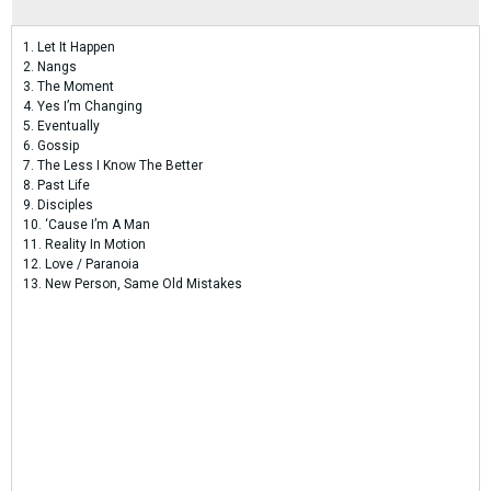
1. Let It Happen
2. Nangs
3. The Moment
4. Yes I’m Changing
5. Eventually
6. Gossip
7. The Less I Know The Better
8. Past Life
9. Disciples
10. ‘Cause I’m A Man
11. Reality In Motion
12. Love / Paranoia
13. New Person, Same Old Mistakes