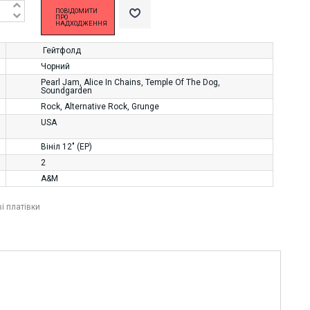
ПОВІДОМИТИ
ПРО
НАДХОДЖЕННЯ
Гейтфолд
Чорний
Pearl Jam
,
Alice In Chains
,
Temple Of The Dog
,
Soundgarden
Rock
,
Alternative Rock
,
Grunge
USA
Вініл 12" (EP)
2
A&M
ві платівки