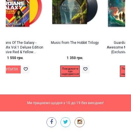
laxy -
Music from The Hobbit Trilogy
Guardians Of The Galaxy -
xe Edition
Awesome Mix Vol.2 Deluxe Edit
low...
(Exclusive Orange Swir Vinyl
1 350 грн.
1 650 грн.
Повідомити
Повідомити
про
про
надходження
надходження
Ми працюємо щодня з 10 до 19 без вихідних!