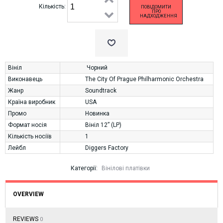
Кількість:
ПОВІДОМИТИ
ПРО
НАДХОДЖЕННЯ
Вініл
Чорний
Виконавець
The City Of Prague Philharmonic Orchestra
Жанр
Soundtrack
Країна виробник
USA
Промо
Новинка
Формат носія
Вініл 12” (LP)
Кількість носіїв
1
Лейбл
Diggers Factory
Категорії:
Вінілові платівки
OVERVIEW
REVIEWS
0