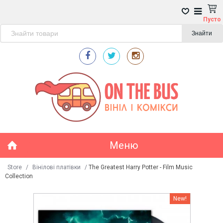
Пусто
Знайти
Меню
Store
/
Вінілові платівки
/
The Greatest Harry Potter - Film Music
Collection
New!