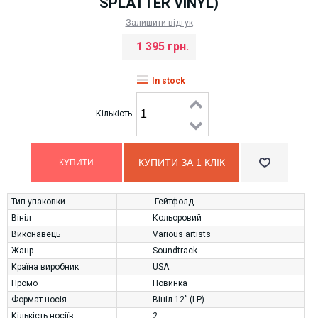
SPLATTER VINYL)
Залишити відгук
1 395 грн.
In stock
Кількість:
КУПИТИ ЗА 1 КЛIК
Тип упаковки
Гейтфолд
Вініл
Кольоровий
Виконавець
Various artists
Жанр
Soundtrack
Країна виробник
USA
Промо
Новинка
Формат носія
Вініл 12” (LP)
Кількість носіїв
2