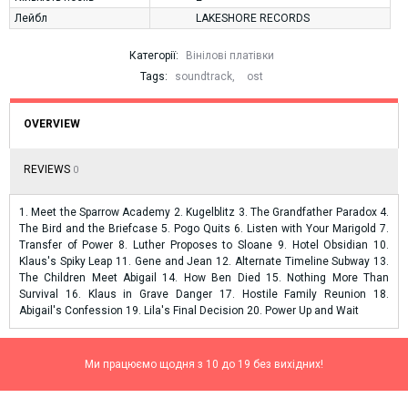
Лейбл
LAKESHORE RECORDS
Категорії:
Вінілові платівки
Tags:
soundtrack
,
ost
OVERVIEW
REVIEWS
0
1. Meet the Sparrow Academy 2. Kugelblitz 3. The Grandfather Paradox 4.
The Bird and the Briefcase 5. Pogo Quits 6. Listen with Your Marigold 7.
Transfer of Power 8. Luther Proposes to Sloane 9. Hotel Obsidian 10.
Klaus's Spiky Leap 11. Gene and Jean 12. Alternate Timeline Subway 13.
The Children Meet Abigail 14. How Ben Died 15. Nothing More Than
Survival 16. Klaus in Grave Danger 17. Hostile Family Reunion 18.
Abigail's Confession 19. Lila's Final Decision 20. Power Up and Wait
Ми працюємо щодня з 10 до 19 без вихідних!