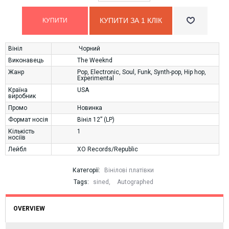
КУПИТИ ЗА 1 КЛIК
Вініл
Чорний
Виконавець
The Weeknd
Жанр
Pop
,
Electronic
,
Soul
,
Funk
,
Synth-pop
,
Hip hop
,
Experimental
Країна
USA
виробник
Промо
Новинка
Формат носія
Вініл 12” (LP)
Кількість
1
носіїв
Лейбл
XO Records/Republic
Категорії:
Вінілові платівки
Tags:
sined
,
Autographed
OVERVIEW