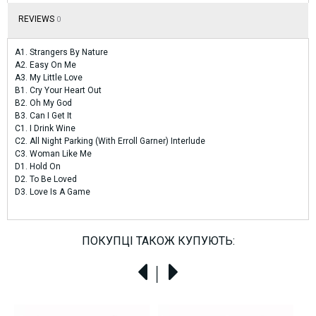
REVIEWS
0
A1. Strangers By Nature
A2. Easy On Me
A3. My Little Love
B1. Cry Your Heart Out
B2. Oh My God
B3. Can I Get It
C1. I Drink Wine
C2. All Night Parking (With Erroll Garner) Interlude
C3. Woman Like Me
D1. Hold On
D2. To Be Loved
D3. Love Is A Game
ПОКУПЦІ ТАКОЖ КУПУЮТЬ:
!