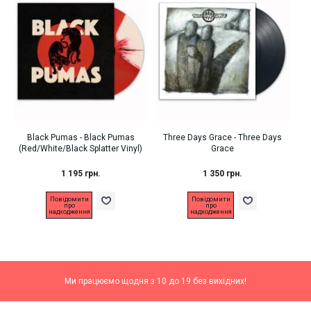
Black Pumas - Black Pumas
Three Days Grace - Three Days
(Red/White/Black Splatter Vinyl)
Grace
1 195 грн.
1 350 грн.
Повідомити
Повідомити
про
про
надходження
надходження
Ми працюємо щодня з 10 до 19 без вихідних!