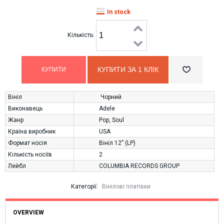
In stock
Кількість:
КУПИТИ ЗА 1 КЛIК
Вініл
Чорний
Виконавець
Adele
Жанр
Pop
,
Soul
Країна виробник
USA
Формат носія
Вініл 12” (LP)
Кількість носіїв
2
Лейбл
COLUMBIA RECORDS GROUP
Категорії:
Вінілові платівки
OVERVIEW