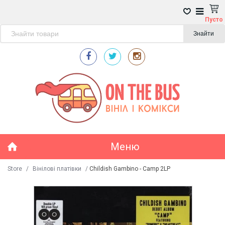
Пусто
Знайти
Меню
Store
/
Вінілові платівки
/
Childish Gambino - Camp 2LP