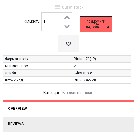
Out of stock
Кількість:
ПОВІДОМИТИ
ПРО
НАДХОДЖЕННЯ
Формат носія
Вініл 12” (LP)
Кількість носіїв
2
Лейбл
Glassnote
Штрих код
B005LS4MZK
Категорії:
Вінілові платівки
OVERVIEW
REVIEWS
0