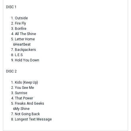
DISC 1
Outside
Fire Fly
Bonfire
All The Shine
Letter Home
Heartbeat
Backpackers
L.E.S.
Hold You Down
DISC 2
Kids (Keep Up)
You See Me
Sunrise
That Power
Freaks And Geeks
My Shine
Not Going Back
Longest Text Message