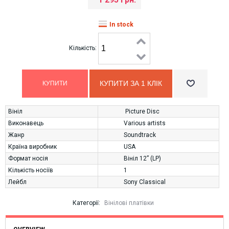
In stock
Кількість:
КУПИТИ ЗА 1 КЛIК
Вініл
Picture Disc
Виконавець
Various artists
Жанр
Soundtrack
Країна виробник
USA
Формат носія
Вініл 12” (LP)
Кількість носіїв
1
Лейбл
Sony Classical
Категорії:
Вінілові платівки