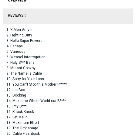
OVERVIEW
REVIEWS
0
1. X-Men Arrive
2. Fighting Dirty
3. Hello Super Powers
4. Escape
5. Vanessa
6. Weasel Interrogation
7. Holy S*** Balls
8. Mutant Convoy
9. The Name is Cable
10. Sorry for Your Loss
11. You Can't Stop this Mother F*****
12. Ice Box
13. Docking
14. Make the Whole World our B****
15. Pity D***
16. Knock Knock
17. Let Me In
18. Maximum Effort
19. The Orphanage
20. Cable Flashback