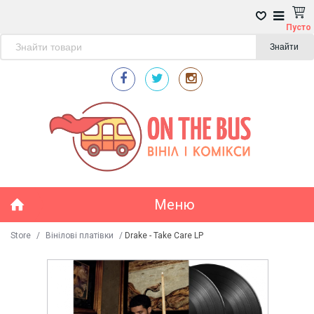
Пусто
Знайти
Меню
Store
/
Вінілові платівки
/
Drake - Take Care LP