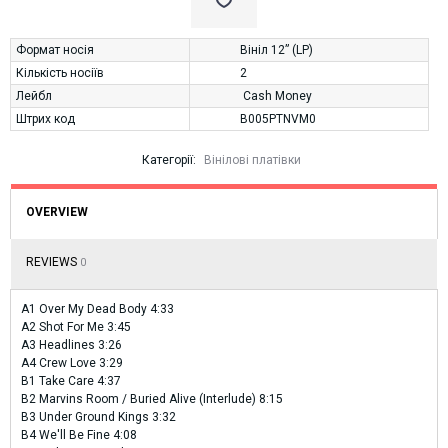
Формат носія
Вініл 12” (LP)
Кількість носіїв
2
Лейбл
Cash Money
Штрих код
B005PTNVM0
Категорії:
Вінілові платівки
OVERVIEW
REVIEWS
0
A1 Over My Dead Body 4:33
A2 Shot For Me 3:45
A3 Headlines 3:26
A4 Crew Love 3:29
B1 Take Care 4:37
B2 Marvins Room / Buried Alive (Interlude) 8:15
B3 Under Ground Kings 3:32
B4 We'll Be Fine 4:08