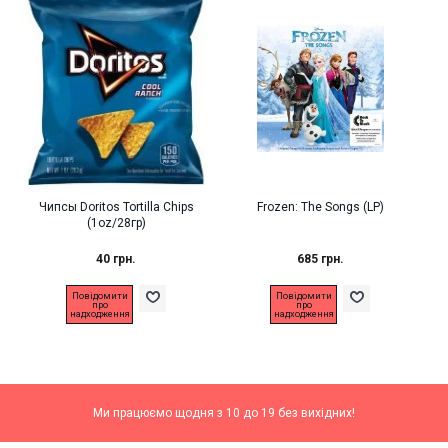
Чипсы Doritos Tortilla Chips
Frozen: The Songs (LP)
(1oz/28гр)
40 грн.
685 грн.
Повідомити
Повідомити
про
про
надходження
надходження
Ми працюємо щодня з 10 до 19 без вихідних!