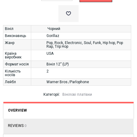
Вініл
Чорний
Виконавець
Gorillaz
Жанр
Pop
,
Rock
,
Electronic
,
Soul
,
Funk
,
Hip hop
,
Pop
Rap
,
Trip Hop
Країна
USA
виробник
Формат носія
Вініл 12” (LP)
Кількість
2
носіїв
Лейбл
Warner Bros./Parlophone
Категорії:
Вінілові платівки
OVERVIEW
REVIEWS
0