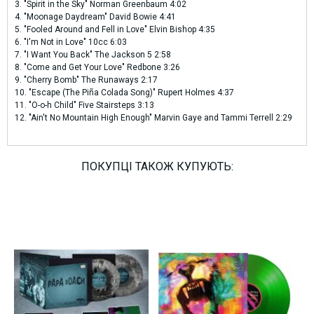
3. "Spirit in the Sky" Norman Greenbaum 4:02
4. "Moonage Daydream" David Bowie 4:41
5. "Fooled Around and Fell in Love" Elvin Bishop 4:35
6. "I'm Not in Love" 10cc 6:03
7. "I Want You Back" The Jackson 5 2:58
8. "Come and Get Your Love" Redbone 3:26
9. "Cherry Bomb" The Runaways 2:17
10. "Escape (The Piña Colada Song)" Rupert Holmes 4:37
11. "O-o-h Child" Five Stairsteps 3:13
12. "Ain't No Mountain High Enough" Marvin Gaye and Tammi Terrell 2:29
ПОКУПЦІ ТАКОЖ КУПУЮТЬ: