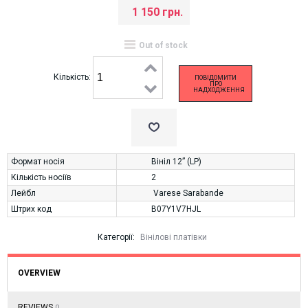
1 150 грн.
Out of stock
Кількість:
ПОВІДОМИТИ
ПРО
НАДХОДЖЕННЯ
Формат носія
Вініл 12” (LP)
Кількість носіїв
2
Лейбл
Varese Sarabande
Штрих код
B07Y1V7HJL
Категорії:
Вінілові платівки
OVERVIEW
REVIEWS
0