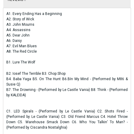
A1. Every Ending Has a Beginning
A2. Story of Wick
A3. John Mourns
A4. Assassins
A5. Dear John
A6. Daisy
A7. Evil Man Blues
A8. The Red Circle
B1. Lure The Wolf
B2. Iosef The Terrible B3. Chop Shop
B4. Baba Yaga B5. On The Hunt B6.BIn My Mind - (Performed by M86 &
Susie Q)
B7. The Drowning - (Performed by Le Castle Vania) B8. Think - (Performed
by KALEIDA)
C1. LED Spirals - (Performed by Le Castle Vania) C2. Shots Fired -
(Performed by Le Castle Vania) C3. Old Friend Marcus C4. Hotel Throw
Down C5. Warehouse Smack Down C6. Who You Talkin’ To Man? -
(Performed by Ciscandra Nostalghia)