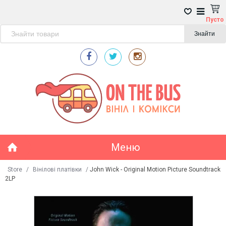
Пусто
Знайти
Меню
Store
/
Вінілові платівки
/
John Wick - Original Motion Picture Soundtrack
2LP