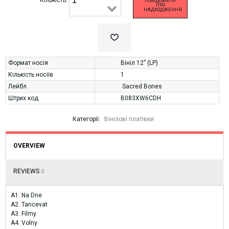
ПОВІДОМИТИ
ПРО
НАДХОДЖЕННЯ
Формат носія
Вініл 12” (LP)
Кількість носіїв
1
Лейбл
Sacred Bones
Штрих код
B083XW6CDH
Категорії:
Вінілові платівки
OVERVIEW
REVIEWS
0
A1. Na Dne
A2. Tancevat
A3. Filmy
A4. Volny